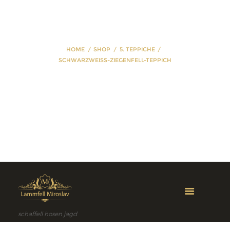
HOME
SHOP
5. TEPPICHE
SCHWARZWEISS-ZIEGENFELL-TEPPICH
Schwarzweiss-
Ziegenfell-Teppich
schaffell hosen jagd