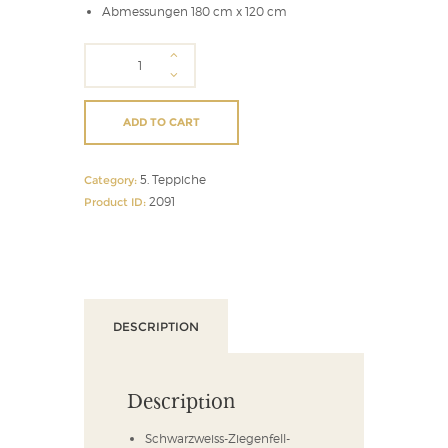
Abmessungen 180 cm x 120 cm
Schwarzweiss-
Ziegenfell-
Teppich
quantity
ADD TO CART
5. Teppiche
Category:
2091
Product ID:
DESCRIPTION
Description
Schwarzweiss-Ziegenfell-