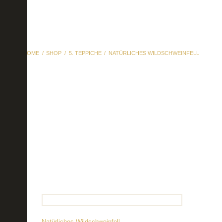
HOME
SHOP
5. TEPPICHE
NATÜRLICHES WILDSCHWEINFELL
Natürliches
Wildschweinfell
Natürliches Wildschweinfell