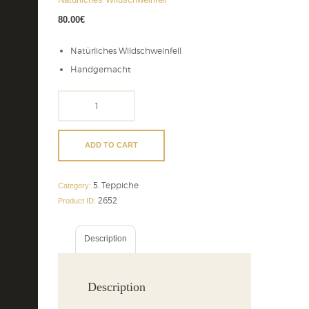
80.00
€
Natürliches Wildschweinfell
Handgemacht
Natürliches
Wildschweinfell
quantity
ADD TO CART
5. Teppiche
Category:
2652
Product ID:
Description
Description