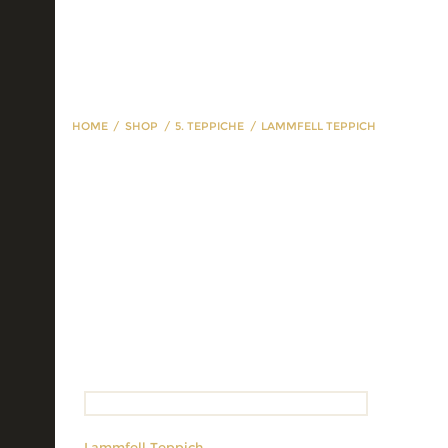
HOME
SHOP
5. TEPPICHE
LAMMFELL TEPPICH
Lammfell Teppich
Lammfell Teppich