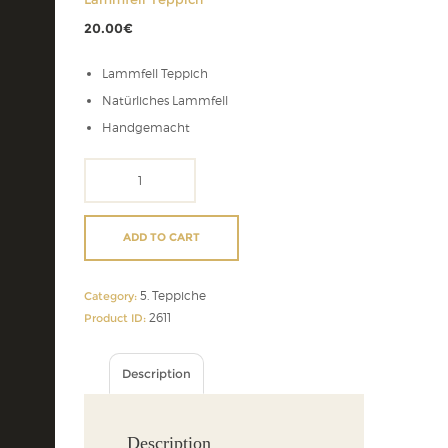
20.00
€
Lammfell Teppich
Natürliches Lammfell
Handgemacht
Lammfell
Teppich
quantity
ADD TO CART
5. Teppiche
Category:
2611
Product ID:
Description
Description