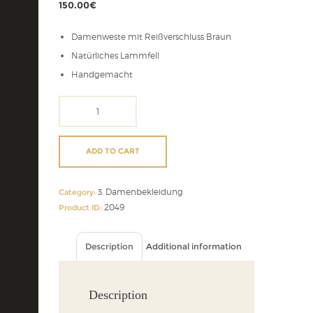
150.00
€
Damenweste mit Reißverschluss Braun
Natürliches Lammfell
Handgemacht
Damenweste
mit
Reißverschluss
Braun
ADD TO CART
quantity
3. Damenbekleidung
Category:
2049
Product ID:
Description
Additional information
Description