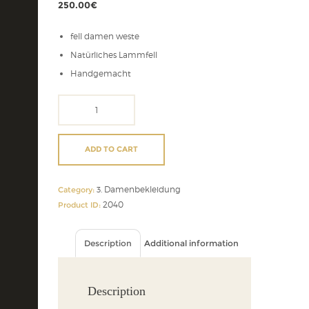
250.00
€
fell damen weste
Natürliches Lammfell
Handgemacht
fell
damen
weste
quantity
ADD TO CART
3. Damenbekleidung
Category:
2040
Product ID:
Description
Additional information
Description