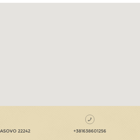
ASOVO 22242
+381638601256