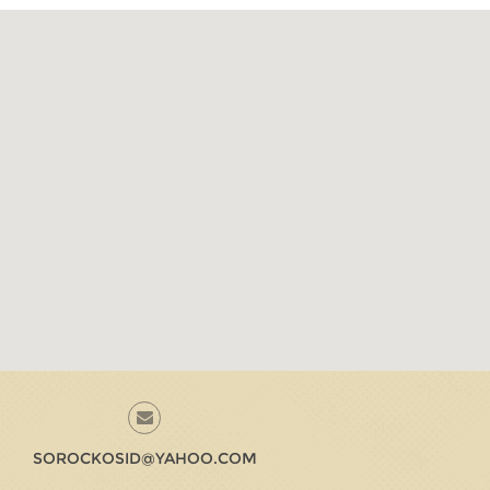
SOROCKOSID@YAHOO.COM