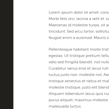
Lorem ipsum dolor sit amet, consec
Morbi felis orci, lacinia a velit 
Maecenas id molestie turpis, sit a
tincidunt. Sed arcu tortor, sollicit
feugiat enim a euismod. Mauris su
Pellentesque habitant morbi tris
egestas. Ut tristique pretium te
odio sed fringilla blandit, nisl n
Curabitur varius eros et lacus r
luctus justo non, molestie nisl. 
tristique senectus et netus et ma
molestie tristique, justo elit bl
Aliquam bibendum lacus quis nul
purus aliquet, maximus molestie tor
malesuada luctus.