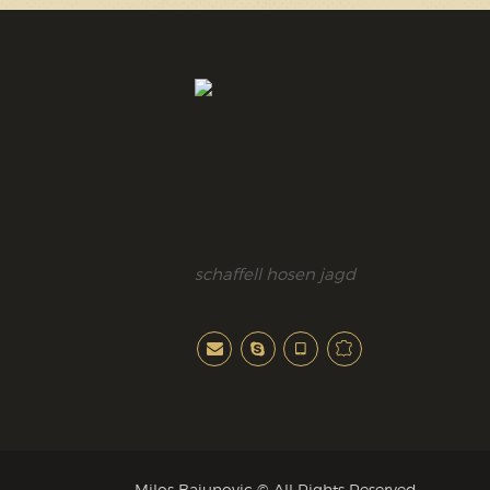
schaffell hosen jagd
Milos Bajunovic © All Rights Reserved