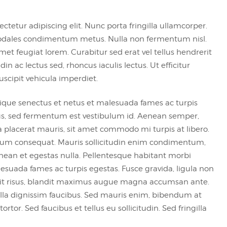
tetur adipiscing elit. Nunc porta fringilla ullamcorper.
et, sodales condimentum metus. Nulla non fermentum nisl.
met feugiat lorem. Curabitur sed erat vel tellus hendrerit
udin ac lectus sed, rhoncus iaculis lectus. Ut efficitur
scipit vehicula imperdiet.
tique senectus et netus et malesuada fames ac turpis
llus, sed fermentum est vestibulum id. Aenean semper,
ulla placerat mauris, sit amet commodo mi turpis at libero.
utrum consequat. Mauris sollicitudin enim condimentum,
Aenean et egestas nulla. Pellentesque habitant morbi
lesuada fames ac turpis egestas. Fusce gravida, ligula non
andit risus, blandit maximus augue magna accumsan ante.
la dignissim faucibus. Sed mauris enim, bibendum at
tor. Sed faucibus et tellus eu sollicitudin. Sed fringilla