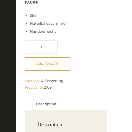
10.00
€
Sitz
Natürliches Lammfell
Handgemacht
Sitz
quantity
ADD TO CART
4. Polsterung
Category:
2109
Product ID:
Description
Description