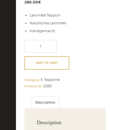
280.00
€
Lammfell Teppich
Natürliches Lammfell
Handgemacht
Lammfell
Teppich
quantity
ADD TO CART
5. Teppiche
Category:
2065
Product ID:
Description
Description