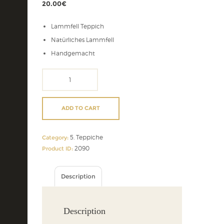
20.00
€
Lammfell Teppich
Natürliches Lammfell
Handgemacht
Lammfell
Teppich
quantity
ADD TO CART
5. Teppiche
Category:
2090
Product ID:
Description
Description