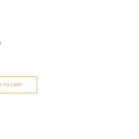
l
D TO CART