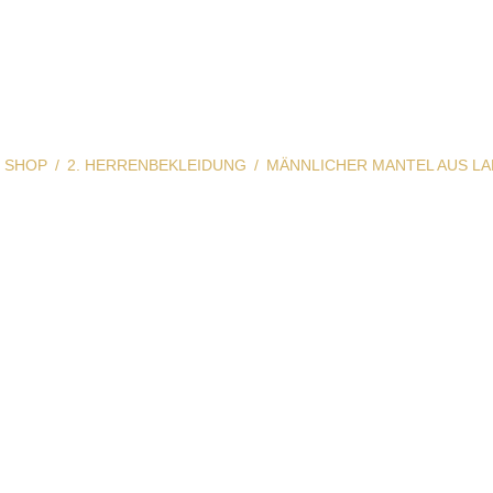
SHOP
2. HERRENBEKLEIDUNG
MÄNNLICHER MANTEL AUS L
her Mantel aus 