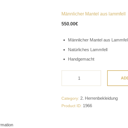
Männlicher Mantel aus lammfell
550.00
€
Männlicher Mantel aus Lammfel
Natürliches Lammfell
Handgemacht
Männlicher
AD
Mantel
aus
lammfell
2. Herrenbekleidung
Category:
quantity
1966
Product ID:
ormation