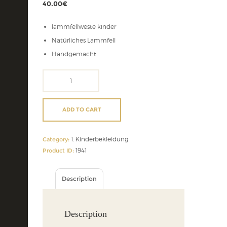
40.00
€
lammfellweste kinder
Natürliches Lammfell
Handgemacht
lammfellweste
kinder
quantity
ADD TO CART
1. Kinderbekleidung
Category:
1941
Product ID:
Description
Description