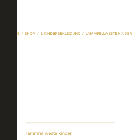
HOME
SHOP
1. KINDERBEKLEIDUNG
LAMMFELLWESTE KINDER
lammfellweste
kinder
lammfellweste kinder