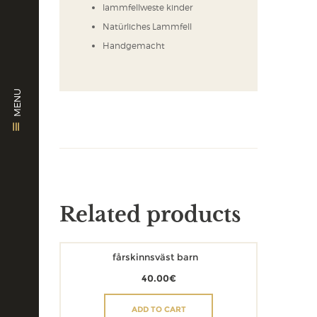
lammfellweste kinder
Natürliches Lammfell
Handgemacht
MENU
Related products
fårskinnsväst barn
40.00
€
ADD TO CART