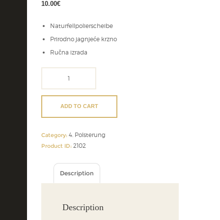
10.00
€
Naturfellpolierscheibe
Prirodno jagnjeće krzno
Ručna izrada
Naturfellpolierscheibe
quantity
ADD TO CART
4. Polsterung
Category:
2102
Product ID:
Description
Description