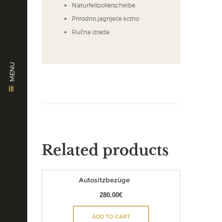
Naturfellpolierscheibe
Prirodno jagnjeće krzno
Ručna izrada
MENU
Related products
Autositzbezüge
280.00
€
ADD TO CART