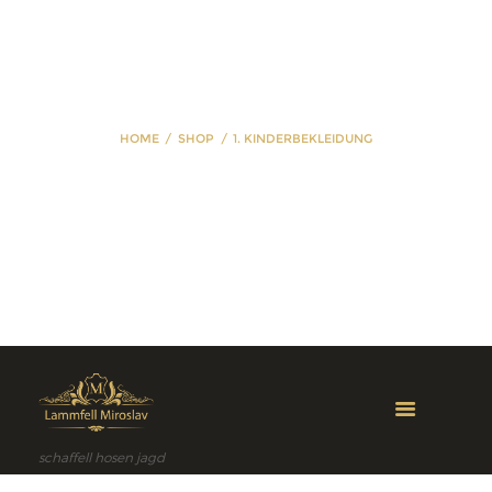
HOME
SHOP
1. KINDERBEKLEIDUNG
1. Kinderbekleidung
schaffell hosen jagd